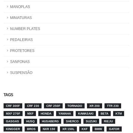
MANOPLAS
MINIATURAS
NUMBER PLATES
PEDALEIRAS
PROTETORES
SANFONAS
SUSPENSÃO
TAGS
CRF 300F
CRF 230
CRF 250F
TORNADO
XR 200
TTR 230
MXF 270F
MXF
HONDA
YAMAHA
KAWASAKI
BETA
KTM
GASGAS
HUSQ
HUSABERG
SHERCO
SUZUKI
RIEJU
KINGGER
BROS
NXR 150
XR 150L
KXF
BMW
GATOR