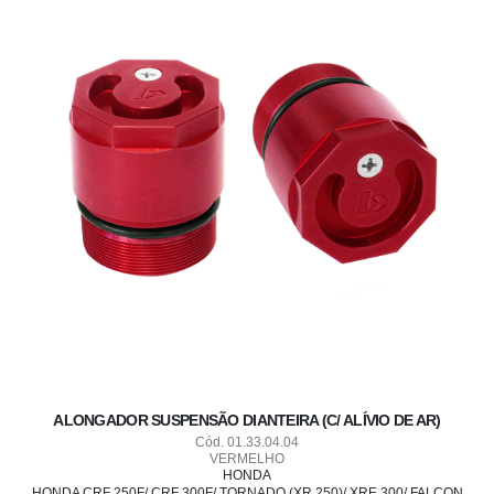
ALONGADOR SUSPENSÃO DIANTEIRA (C/ ALÍVIO DE AR)
Cód. 01.33.04.04
VERMELHO
HONDA
HONDA CRF 250F/ CRF 300F/ TORNADO (XR 250)/ XRE 300/ FALCON