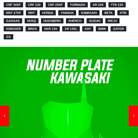
CRF 300F
CRF 230
CRF 250F
TORNADO
XR 200
TTR 230
MXF 270F
MXF
HONDA
YAMAHA
KAWASAKI
BETA
KTM
GASGAS
HUSQ
HUSABERG
SHERCO
SUZUKI
RIEJU
KINGGER
BROS
NXR 150
XR 150L
KXF
BMW
GATOR
GS