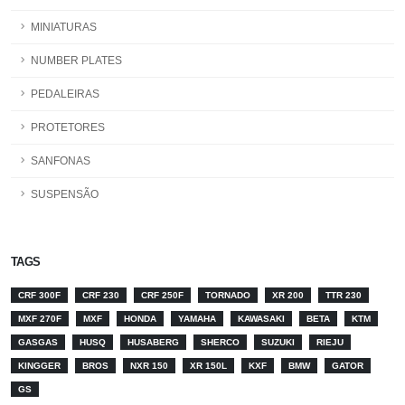
MINIATURAS
NUMBER PLATES
PEDALEIRAS
PROTETORES
SANFONAS
SUSPENSÃO
TAGS
CRF 300F
CRF 230
CRF 250F
TORNADO
XR 200
TTR 230
MXF 270F
MXF
HONDA
YAMAHA
KAWASAKI
BETA
KTM
GASGAS
HUSQ
HUSABERG
SHERCO
SUZUKI
RIEJU
KINGGER
BROS
NXR 150
XR 150L
KXF
BMW
GATOR
GS