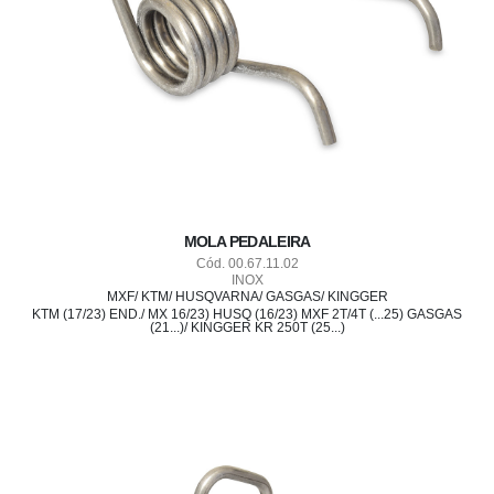
MOLA PEDALEIRA
Cód. 00.67.11.02
INOX
MXF/ KTM/ HUSQVARNA/ GASGAS/ KINGGER
KTM (17/23) END./ MX 16/23) HUSQ (16/23) MXF 2T/4T (...25) GASGAS
(21...)/ KINGGER KR 250T (25...)