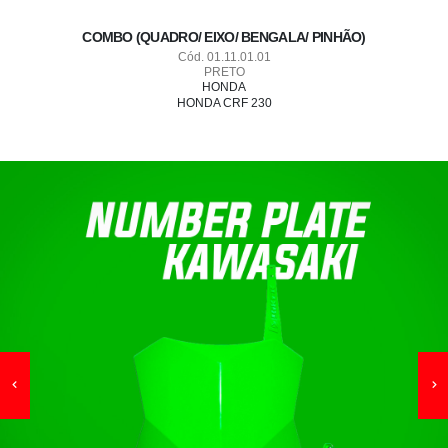
COMBO (QUADRO/ EIXO/ BENGALA/ PINHÃO)
Cód. 01.11.01.01
PRETO
HONDA
 CR
HONDA CRF 230